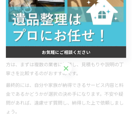
発生しにくい、対応が迅速・丁寧であるなどの特徴があ
ります。
また、遺品整理の費用相場や作業内容、供養や買取の対
応範囲も事前に確認しましょう。例えば、実際に「みん
なの遺品整理」などで口コミや体験談を調べておくと、
お気軽にご相談ください
業者ごとの違いがより分かりやすくなります。初心者の
方は、まずは複数の業者に相談し、見積もりや説明の丁
お気軽にご相談ください
寧さを比較するのがおすすめです。
最終的には、自分や家族が納得できるサービス内容と料
金であるかどうかが選択の決め手になります。不安や疑
問があれば、遠慮せず質問し、納得した上で依頼しまし
ょう。