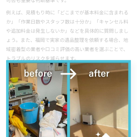
可否も重要な判断基準です。
例えば、見積もり時に「どこまでが基本料金に含まれる
か」「作業日数やスタッフ数は十分か」「キャンセル料
や追加料金は発生しないか」などを具体的に質問しまし
ょう。また、福岡で実家の遺品整理を依頼する場合、地
域密着型の業者や口コミ評価の高い業者を選ぶことで、
トラブルのリスクを減らせます。
比較時には、業者の対応の丁寧さや説明力もチェックポ
イントです。分かりやすい説明と明確な料金提示がある
業者は、信頼性が高い傾向にあります。
遺品整理で失敗しない業者選びの基準
遺品整理で失敗しないためには、業者選びの基準を明確
に持つことが不可欠です。信頼できる業者は、見積もり
が無料かつ明瞭、許可や資格が整っている、追加費用が