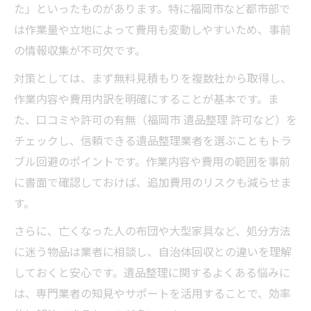
納得できる遺品整理を叶えるポイント
た」といったものがあります。特に福岡市など都市部で
遺品整理で納得感を得るためのコツ
は作業量や立地によって費用も変動しやすいため、事前
遺品整理で大切な品を守る仕分け方法
の情報収集が不可欠です。
遺品整理依頼時の家族との話し合い術
対策としては、まず無料見積もりを複数社から取得し、
遺品整理後の心の整理と今後の対策
作業内容や費用内訳を明確にすることが基本です。ま
た、口コミや許可の有無（福岡市 遺品整理 許可など）を
遺品整理サービス活用で手間を減らす工夫
チェックし、信頼できる遺品整理業者を選ぶこともトラ
ブル回避のポイントです。作業内容や費用の範囲を事前
に書面で確認しておけば、追加費用のリスクも減らせま
す。
さらに、亡くなった人の布団や大型家具など、処分方法
に迷う物品は業者に相談し、自治体回収との違いを理解
しておくと安心です。遺品整理に関するよくある悩みに
は、専門業者の知見やサポートを活用することで、効率