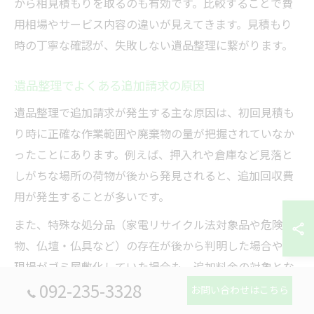
から相見積もりを取るのも有効です。比較することで費
用相場やサービス内容の違いが見えてきます。見積もり
時の丁寧な確認が、失敗しない遺品整理に繋がります。
遺品整理でよくある追加請求の原因
遺品整理で追加請求が発生する主な原因は、初回見積も
り時に正確な作業範囲や廃棄物の量が把握されていなか
ったことにあります。例えば、押入れや倉庫など見落と
しがちな場所の荷物が後から発見されると、追加回収費
用が発生することが多いです。
また、特殊な処分品（家電リサイクル法対象品や危険
物、仏壇・仏具など）の存在が後から判明した場合や、
現場がゴミ屋敷化していた場合も、追加料金の対象とな
092-235-3328
ります。特に「みんなの遺品整理」など情報サイトで
お問い合わせはこちら
も、こうした追加請求に関するトラブル事例が多く紹介