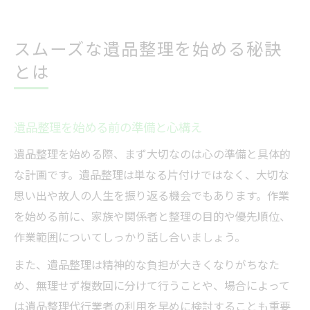
遺品整理の前兆や注意点を徹底解説
安心できる遺品整理業者選びのコツ
スムーズな遺品整理を始める秘訣
遺品整理業者の選び方と信頼性の見極め
とは
遺品整理業者が対応できる作業内容一覧
遺品整理業者の許可や資格を確認する方法
遺品整理を始める前の準備と心構え
遺品整理業者選びで損しない比較ポイント
遺品整理を始める際、まず大切なのは心の準備と具体的
遺品整理で失敗しない業者選びの基準
な計画です。遺品整理は単なる片付けではなく、大切な
見積もり比較でわかる遺品整理の費用感
思い出や故人の人生を振り返る機会でもあります。作業
遺品整理の費用相場と見積もりの仕組み
を始める前に、家族や関係者と整理の目的や優先順位、
遺品整理の見積もり比較でわかる注意点
作業範囲についてしっかり話し合いましょう。
遺品整理費用が高くなる要因と対策方法
また、遺品整理は精神的な負担が大きくなりがちなた
遺品整理見積もり書のチェックポイント
め、無理せず複数回に分けて行うことや、場合によって
遺品整理費用を抑えるための交渉術
は遺品整理代行業者の利用を早めに検討することも重要