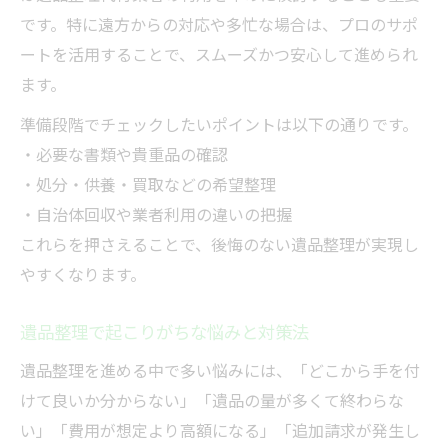
ゴミ屋敷化防止と遺品整理の進め方
です。特に遠方からの対応や多忙な場合は、プロのサポ
ゴミ屋敷になる前兆と遺品整理の重要性
ートを活用することで、スムーズかつ安心して進められ
遺品整理でゴミ屋敷化を防ぐ方法とは
ます。
遺品整理と定期的な片付けのベストタイミ
準備段階でチェックしたいポイントは以下の通りです。
ング
・必要な書類や貴重品の確認
遺品整理で生活空間を整えるステップ
・処分・供養・買取などの希望整理
遺品整理を活用したゴミ屋敷予防策
・自治体回収や業者利用の違いの把握
これらを押さえることで、後悔のない遺品整理が実現し
遺品整理で追加費用を防ぐチェック項目
やすくなります。
遺品整理の追加費用を防ぐ事前確認事項
遺品整理見積もり時の注意点まとめ
遺品整理で起こりがちな悩みと対策法
遺品整理でよくある追加請求の原因
遺品整理を進める中で多い悩みには、「どこから手を付
遺品整理作業範囲を明確にするポイント
けて良いか分からない」「遺品の量が多くて終わらな
遺品整理費用のトラブルを避ける方法
い」「費用が想定より高額になる」「追加請求が発生し