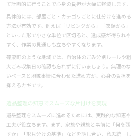
て計画的に行うことで心身の負担が大幅に軽減します。
安心して任せるための遺品整理の方法
具体的には、部屋ごと・カテゴリごとに仕分けを進める
穏やかに進める遺品整理で心のケアも
方法が有効です。例えば「リビングから」「衣類から」
遺品整理で心のケアを意識した進め方
といった形で小さな単位で区切ると、達成感が得られや
穏やかな気持ちで進める遺品整理の秘訣
すく、作業の見通しも立ちやすくなります。
心の整理も大切にする遺品整理の方法
篠栗町のような地域では、自治体のごみ分別ルールや粗
遺品整理で心身の負担を和らげる工夫
大ごみ収集日の確認も忘れずに行いましょう。無理のな
気持ちに寄り添う遺品整理の進行術
いペースと地域事情に合わせた進め方が、心身の負担を
抑えるカギです。
遺品整理の知恵でスムーズな片付けを実現
遺品整理をスムーズに進めるためには、実践的な知恵や
工夫が役立ちます。まず、家族や親族と事前に「何を残
すか」「形見分けの基準」などを話し合い、意思統一し