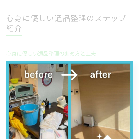
心身に優しい遺品整理のステップ
紹介
心身に優しい遺品整理の進め方と工夫
遺品整理は精神的にも肉体的にも大きな負担がかかる作
業ですが、心身に優しい進め方を意識することで、無理
なく取り組むことが可能です。まず、思い出の品を無理
に急いで処分せず、気持ちの整理をしながらゆっくり進
めることが大切です。特に福岡県糟屋郡篠栗町では、親
族や近隣の協力を得やすい地域性を活かし、家族や信頼
できる人と一緒に作業することで孤独感や負担を軽減で
きます。