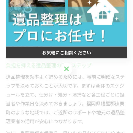
また、作業日を一度にまとめるのではなく、数日に分け
て進めることも心身への負担を和らげるポイントです。
整理中は適度に休憩を取り、思い出話をしながら品物を
仕分けることで、気持ちの整理も自然と進みます。無理
をしすぎず、自分のペースで進めることが、心身の健康
を守るための基本です。
お気軽にご相談ください
負担を抑える遺品整理の安心ステップ
お気軽にご相談ください
遺品整理を効率よく進めるためには、事前に明確なステ
ップを決めておくことが大切です。まずは全体のスケジ
ュールを立て、仕分け・処分・清掃など各工程ごとに担
当者や作業日を決めておきましょう。福岡県糟屋郡篠栗
町のような地域では、ご近所のサポートや地元の遺品整
理業者の活用が安心につながります。