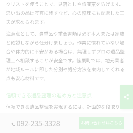
クリストを使うことで、見落としや誤廃棄を防げます。
思い出の品は写真に残すなど、心の整理にも配慮した工
夫が求められます。
注意点として、貴重品や重要書類は必ず本人または家族
と確認しながら仕分けましょう。作業に慣れていない場
合や体力的に不安がある場合は、無理せずプロの遺品整
理士へ相談することが安全です。篠栗町では、地元業者
が地域ルールに即した分別や処分方法を案内してくれる
点も安心材料です。
信頼できる遺品整理の進め方と注意点
信頼できる遺品整理を実現するには、計画的な段取りと
トラブル防止策が不可欠です。まず、遺品整理の全体ス
092-235-3328
お問い合わせはこちら
ケジュールを立て、関係者間で共有しましょう。事前に