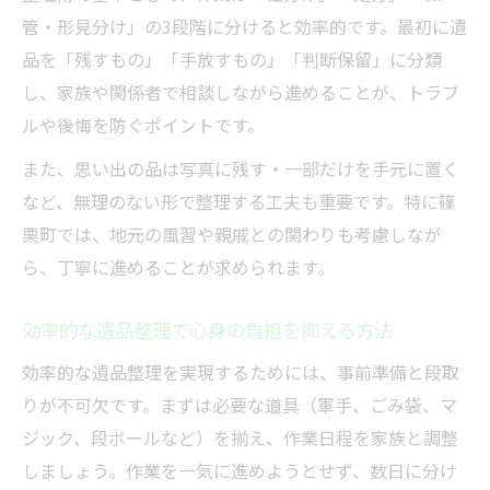
無理なくできる遺品整理ステップを解説
管・形見分け」の3段階に分けると効率的です。最初に遺
遺品整理の流れを分かりやすく紹介
品を「残すもの」「手放すもの」「判断保留」に分類
心に寄り添う遺品整理の進行方法
し、家族や関係者で相談しながら進めることが、トラブ
納得いく片付けを実現する整理の工夫
ルや後悔を防ぐポイントです。
納得できる遺品整理の実践的な工夫とは
また、思い出の品は写真に残す・一部だけを手元に置く
遺品整理で迷わず進める整理術のコツ
など、無理のない形で整理する工夫も重要です。特に篠
満足度が高まる遺品整理の工夫ポイント
栗町では、地元の風習や親戚との関わりも考慮しなが
遺品整理で納得いく片付けをする方法
ら、丁寧に進めることが求められます。
気持ちを大切にする遺品整理の工夫解説
効率的な遺品整理で心身の負担を抑える方法
整理のプロが教える安心遺品整理の方法
効率的な遺品整理を実現するためには、事前準備と段取
プロが伝授する安心できる遺品整理の方法
りが不可欠です。まずは必要な道具（軍手、ごみ袋、マ
専門家が勧める遺品整理の安心ポイント
ジック、段ボールなど）を揃え、作業日程を家族と調整
遺品整理のプロが実践するコツを紹介
しましょう。作業を一気に進めようとせず、数日に分け
信頼できる遺品整理の進め方と注意点