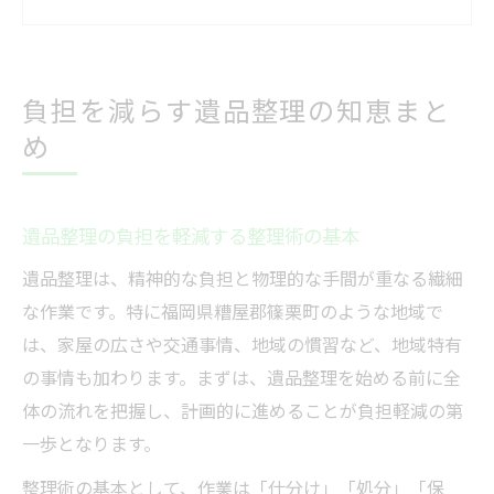
遺品整理の知恵でスムーズな片付けを実現
遺品整理を無理なく進めるための工夫
家族の負担を減らす遺品整理のポイント解
負担を減らす遺品整理の知恵まと
説
め
大切な想い出を守る遺品整理術の極意
遺品整理で想い出を守る整理術の工夫
大切な品を丁寧に扱う遺品整理のコツ
遺品整理の負担を軽減する整理術の基本
遺品整理で記憶と心を大切にする方法
遺品整理は、精神的な負担と物理的な手間が重なる繊細
想い出を残す遺品整理術のポイント解説
な作業です。特に福岡県糟屋郡篠栗町のような地域で
は、家屋の広さや交通事情、地域の慣習など、地域特有
遺品整理で後悔しないための整理術
の事情も加わります。まずは、遺品整理を始める前に全
心身に優しい遺品整理のステップ紹介
体の流れを把握し、計画的に進めることが負担軽減の第
心身に優しい遺品整理の進め方と工夫
一歩となります。
負担を抑える遺品整理の安心ステップ
整理術の基本として、作業は「仕分け」「処分」「保