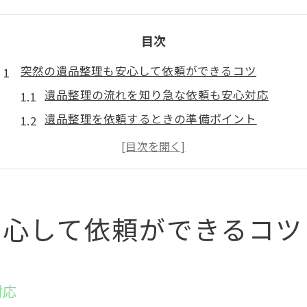
目次
突然の遺品整理も安心して依頼ができるコツ
遺品整理の流れを知り急な依頼も安心対応
遺品整理を依頼するときの準備ポイント
初めての遺品整理でも不安を解消する方法
遺品整理の相談は信頼できる専門家が安心
遺品整理依頼時に気をつけたい注意点
地元で信頼される遺品整理の選び方とは
安心して依頼ができるコツ
遺品整理業者選びで確認すべき信頼基準
遺品整理の口コミや評判を活用する方法
遺品整理で重視したい資格と認定の有無
対応