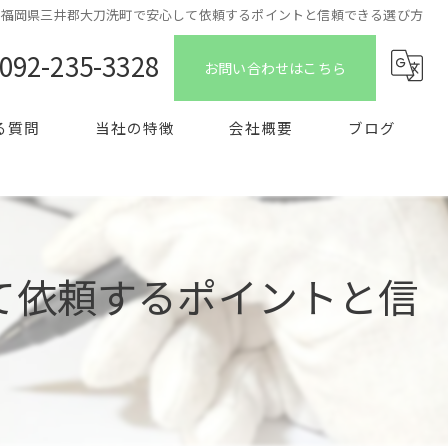
を福岡県三井郡大刀洗町で安心して依頼するポイントと信頼できる選び方
092-235-3328
お問い合わせはこちら
る質問
当社の特徴
会社概要
ブログ
特殊清掃
コラム
生前整理
て依頼するポイントと信
片付け
買取
ゴミ屋敷