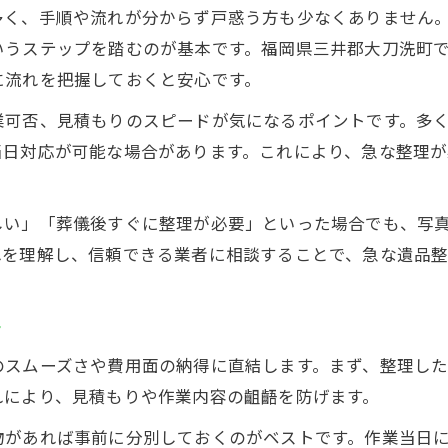
遺品整理を任せる前に比較すべきポイント
多く、手順や流れが分からず戸惑う方も少なくありません
遺品整理は地元密着型業者が選ばれる理由
いうステップを踏むのが基本です。福岡県三井郡大刀洗町
遺品整理を福岡県三井郡大刀洗町で進める際の注意点
に流れを把握しておくと安心です。
遺品整理で地域特有のマナーを意識しよう
業可否、見積もりのスピードが気になるポイントです。多
遺品整理依頼時のトラブルを未然に防ぐコツ
当日対応が可能な場合があります。これにより、急な整理
遺品整理作業時に必要な書類と準備事項
遺品整理中に大切なものを見落とさない方法
しい」「葬儀後すぐに整理が必要」といった場合でも、写
遺品整理後の清掃や残置物処理も忘れずに
れを理解し、信頼できる業者に相談することで、急な遺品
安心して新規依頼できる遺品整理サービスの特徴
遺品整理サービス選びで重視すべき信頼性
ト
遺品整理の無料見積もりや明確な料金体系
のスムーズさや費用面の納得に直結します。まず、整理し
遺品整理士資格や許認可の確認ポイント
れにより、見積もりや作業内容の齟齬を防げます。
遺品整理で対応力を支えるスタッフの対応
物があれば事前に分別しておくのがベストです。作業当日