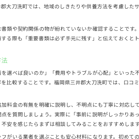
遺品整理は即日対応や柔軟なサポートが安心
井郡大刀洗町では、地域のしきたりや供養方法を考慮した
遺品整理の比較ポイントと失敗しない選定法
遺品整理業者を比較する具体的なチェック項目
な書類や契約関係の物が紛れていないか確認することです
遺品整理費用の相場と見積もり精度を見極める
頼する際も「重要書類は必ず手元に残す」と伝えておくと
遺品整理のサービス内容と追加オプション確認
複数の遺品整理業者で相見積もりの活用
方法
遺品整理選定時は口コミと実績を参考に
者を選べば良いのか」「費用やトラブルが心配」といった
初めての遺品整理もスムーズに進める実践的なヒント
容を比較することです。福岡県三井郡大刀洗町では、口コ
お気軽にご相談ください
お気軽にご相談ください
遺品整理を効率よく進めるための事前準備
遺品整理の流れと作業当日のポイント
追加料金の有無を明確に説明し、不明点にも丁寧に対応し
遺品整理で家族と情報共有するコツ
問点を質問しましょう。実際に「事前に説明がしっかりあ
遺品整理依頼後のスムーズな連絡方法
、不安を感じたらまずは相談してみることをおすすめしま
遺品整理完了後の手続きやサポート活用術
ッフがいる業者を選ぶことも安心材料になります。初めて