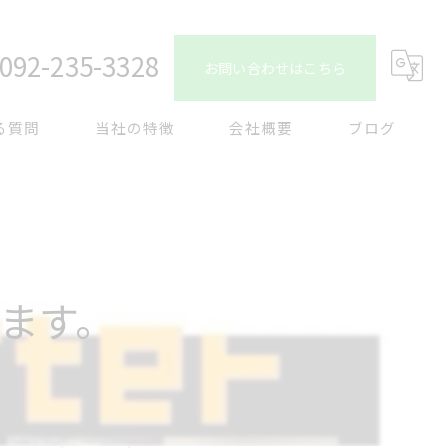
092-235-3328
お問い合わせはこちら
る質問
当社の特徴
会社概要
ブログ
特殊清掃
コラム
生前整理
片付け
ます。
買取
ゴミ屋敷