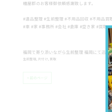
糟屋郡のお客様御依頼感謝致します。
#遺品整理 #生前整理 #不用品回収 #不用品買取
#車 #家 #事務所 #会社 #倉庫 #空き家 #買取
福岡で寄り添いながら生前整理
福岡にて迅速
生前整理
片付け
買取
< 前のページ