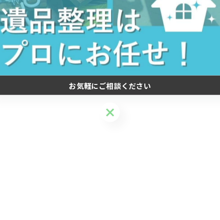
品回収
#不用品処分
#片付け
#バイク
#車
#事務
お気軽にご相談ください
お気軽にご相談ください