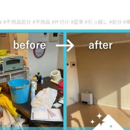
 #不用品処分 #不用品 #片付け #空家 #引っ越し #処分 
丁寧に片付け
福岡でさまざまな品物を買取
一覧に戻る
関連タグ