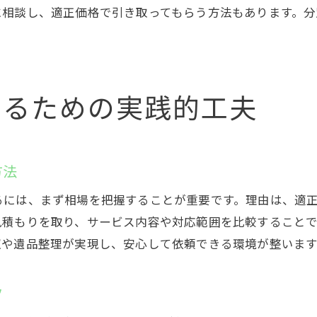
に相談し、適正価格で引き取ってもらう方法もあります。
遺品整理で即日対応業者を選ぶ際の注意点
急な不用品回収に強い業者の見分け方
LINEやメールで手軽に見積もり依頼を実現
即日回収でトラブルを防ぐための準備
するための実践的工夫
遺品整理と不用品回収を同時依頼するメリット
口コミや評判で即日対応の実績を確認しよう
持ち込みや積み放題のメリットと注意点
方法
不用品回収の持ち込みサービス活用法
るには、まず相場を把握することが重要です。理由は、適
積み放題プランで遺品整理のコスト削減
見積もりを取り、サービス内容や対応範囲を比較すること
持ち込みと出張回収の違いと選び方
収や遺品整理が実現し、安心して依頼できる環境が整います
積み放題を利用する際の注意点まとめ
遺品整理で大量回収時のお得な方法
ツ
持ち込み可能な品目や条件を事前に確認