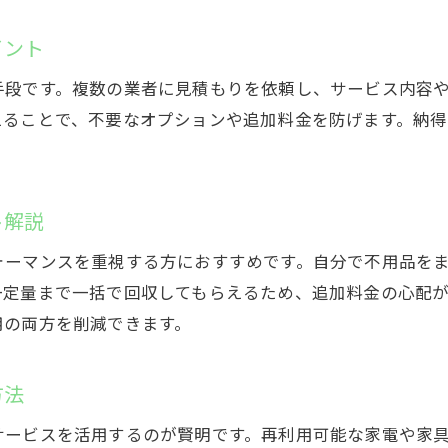
買取サービスを活用した費用削減テクニック
イント
不用品回収とリサイクルの違いと使い分け
無料回収できる品目を見極めてお得に処分
手段です。複数の業者に見積もりを依頼し、サービス内容
環境負荷を減らす遺品整理の実践アイデア
えることで、不要なオプションや追加料金を防げます。納
リサイクルショップと業者の上手な使い分け
安さと信頼を両立する業者選びの秘訣
ト解説
遺品整理で評判の高い業者を見極める方法
口コミやランキングを活用した賢い選び方
ォーマンスを重視する方におすすめです。自分で不用品を
お気軽にご相談ください
お気軽にご相談ください
一定量まで一括で回収してもらえるため、追加料金の心配
無料見積もりと明朗会計で安心を得るコツ
用の両方を削減できます。
不用品回収の失敗しない業者選びポイント
依頼前に確認したい信頼性のチェック項目
方法
安さだけでなくサービス内容を重視しよう
即日対応も叶う遺品整理のポイント
サービスを活用するのが賢明です。再利用可能な家電や家