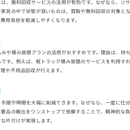
には、無料回収サービスの活用が有効です。なぜなら、リ
費用相場とトラブル防止のための最終チェック
や家具の中で状態が良いものは、買取や無料回収の対象と
遺品整理と不用品回収の費用相場を徹底比較
の費用負担を軽減しやすくなります。
トラブルを防ぐための契約前チェックリスト
相場より安い業者を選ぶ際の注意点
夫
口コミや評判で信頼度を見極める方法
込みや積み放題プランの活用がおすすめです。理由は、持
費用明細の内訳と追加料金の有無を確認
らです。例えば、軽トラック積み放題のサービスを利用す
遺品整理の最終チェックポイントと安心対策
整理や不用品回収が行えます。
減
、手間や時間を大幅に削減できます。なぜなら、一度に仕
不要品の搬出をワンストップで依頼することで、精神的な
ズな片付けが実現します。