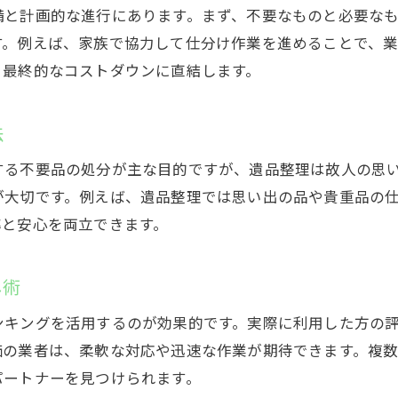
持ち込みや積み放題で費用を抑える工夫
備と計画的な進行にあります。まず、不要なものと必要な
遺品整理と同時に行う回収で手間を削減
す。例えば、家族で協力して仕分け作業を進めることで、
ランキングや口コミを参考に業者選びを最適化
、最終的なコストダウンに直結します。
自治体回収との違いと使い分けポイント
遺品整理なら見積もり無料の業者が安心
法
無料見積もりで比較する遺品整理業者の選び方
する不要品の処分が主な目的ですが、遺品整理は故人の思
遺品整理の見積もり時に確認すべき注意点
が大切です。例えば、遺品整理では思い出の品や貴重品の
追加料金なしの明朗会計で安心を得るコツ
率と安心を両立できます。
口コミからわかる信頼できる業者の特徴
し術
持ち込みや積み放題サービスの活用方法
見積もり無料の業者でトラブルを防ぐポイント
ンキングを活用するのが効果的です。実際に利用した方の
リサイクル活用でお得に不用品処分
価の業者は、柔軟な対応や迅速な作業が期待できます。複
パートナーを見つけられます。
遺品整理とリサイクルの効果的な組み合わせ方