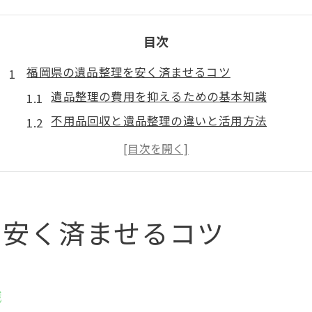
目次
福岡県の遺品整理を安く済ませるコツ
遺品整理の費用を抑えるための基本知識
不用品回収と遺品整理の違いと活用方法
口コミやランキングで選ぶ賢い業者探し術
無料見積もりを活用した費用削減のポイント
積み放題や持ち込みサービスのメリット解説
遺品整理で発生する不用品の賢い処分方法
を安く済ませるコツ
不用品回収を安くするための実践的工夫
不用品回収の相場を知り賢く依頼する方法
無料回収を活用したコストダウンのコツ
識