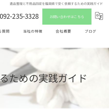
遺品整理と不用品回収を福岡県で安く依頼するための実践ガイド
092-235-3328
お問い合わせはこちら
る質問
当社の特徴
会社概要
ブログ
特殊清掃
コラム
生前整理
片付け
るための実践ガイド
買取
ゴミ屋敷