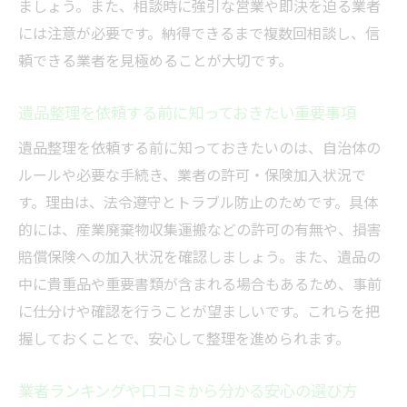
ましょう。また、相談時に強引な営業や即決を迫る業者
相場より高い費用を避けるための工夫
には注意が必要です。納得できるまで複数回相談し、信
費用とサービス内容を比較する際の注意点
頼できる業者を見極めることが大切です。
無料見積もりで福岡の不用品回収を比較する
無料見積もりで分かる不用品回収業者の強
遺品整理を依頼する前に知っておきたい重要事項
み
遺品整理を依頼する前に知っておきたいのは、自治体の
複数の見積もりを比較して最適な業者を選
ルールや必要な手続き、業者の許可・保険加入状況で
ぶ方法
す。理由は、法令遵守とトラブル防止のためです。具体
見積もり時の質問で信頼度を見極めるコツ
的には、産業廃棄物収集運搬などの許可の有無や、損害
不用品回収費用の内訳を詳しく確認するポ
賠償保険への加入状況を確認しましょう。また、遺品の
イント
中に貴重品や重要書類が含まれる場合もあるため、事前
に仕分けや確認を行うことが望ましいです。これらを把
オンラインや電話で簡単見積もりを依頼す
握しておくことで、安心して整理を進められます。
る流れ
見積もり後の交渉でコストダウンを図る方
業者ランキングや口コミから分かる安心の選び方
法