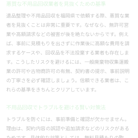
悪質な不用品回収業者を見抜くための基準
遺品整理や不用品回収を福岡県で依頼する際、悪質な業
者を見抜くことは非常に重要です。なぜなら、無許可営
業や高額請求などの被害が後を絶たないからです。例え
ば、事前に見積もりを出さずに作業後に高額な費用を請
求するケースや、回収品を不法投棄する業者も存在しま
す。こうしたリスクを避けるには、一般廃棄物収集運搬
業の許可や古物商許可の有無、契約書の提示、事前説明
の丁寧さを必ず確認しましょう。信頼できる業者は、こ
れらの基準をきちんとクリアしています。
不用品回収でトラブルを避ける賢い対策法
トラブルを防ぐには、事前準備と確認が欠かせません。
理由は、契約内容の誤認や追加請求などのリスクがある
ためです。具体的な対策としては、無料見積もりの取