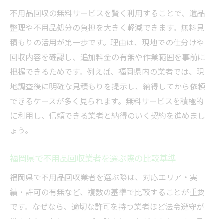
遺品整理でトラブルを防ぐための注意事項
不用品回収の無料サービスを賢く利用することで、遺品
実際の体験談から学ぶ依頼のコツ
整理や不用品処分の負担を大きく軽減できます。無料見
業者との円滑なコミュニケーション術
積もりの活用が第一歩です。理由は、現地での仕分けや
遺品整理後のアフターサービスを活用する
回収内容を確認し、追加料金の有無や作業範囲を事前に
方法
把握できるためです。例えば、福岡県内の業者では、現
地調査後に明確な見積もりを提示し、納得してから依頼
できるケースが多く見られます。無料サービスを積極的
に利用し、信頼できる業者と納得のいく契約を進めまし
ょう。
福岡県で不用品回収業者を選ぶ際の比較基準
福岡県で不用品回収業者を選ぶ際は、対応エリア・実
績・許可の有無など、複数の基準で比較することが重要
です。なぜなら、適切な許可を持つ業者ほど法令遵守が