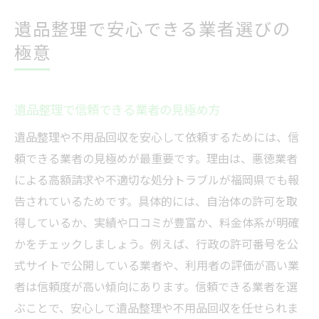
点
遺品整理で安心できる業者選びの
遺品整理を依頼する前に知っておきたい重
極意
要事項
業者ランキングや口コミから分かる安心の
選び方
遺品整理で信頼できる業者の見極め方
福岡県で不用品回収を賢く依頼する方法
遺品整理や不用品回収を安心して依頼するためには、信
不用品回収の無料サービスを上手に活用す
頼できる業者の見極めが最重要です。理由は、悪徳業者
る方法
による高額請求や不適切な処分トラブルが福岡県でも報
福岡県で不用品回収業者を選ぶ際の比較基
告されているためです。具体的には、自治体の許可を取
準
得しているか、実績や口コミが豊富か、料金体系が明確
口コミやランキングで選ぶ不用品回収のコ
かをチェックしましょう。例えば、行政の許可番号を公
ツ
式サイトで公開している業者や、利用者の評価が高い業
者は信頼度が高い傾向にあります。信頼できる業者を選
不用品回収と遺品整理を同時に依頼する利
ぶことで、安心して遺品整理や不用品回収を任せられま
点