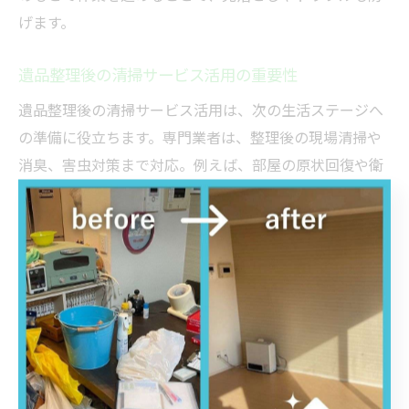
げます。
遺品整理後の清掃サービス活用の重要性
遺品整理後の清掃サービス活用は、次の生活ステージへ
の準備に役立ちます。専門業者は、整理後の現場清掃や
消臭、害虫対策まで対応。例えば、部屋の原状回復や衛
生管理など、次に利用する方にも配慮したサービスが受
けられます。トータルサポートで安心感が生まれます。
女性や高齢者も安心して利用できる配慮とは
女性や高齢者の利用にも配慮したサービスが重要です。
女性スタッフの同行や丁寧な説明、作業前後の相談対応
など、安心して依頼できる環境が整っています。例え
ば、力仕事が難しい方へ梱包や搬出も代行し、プライバ