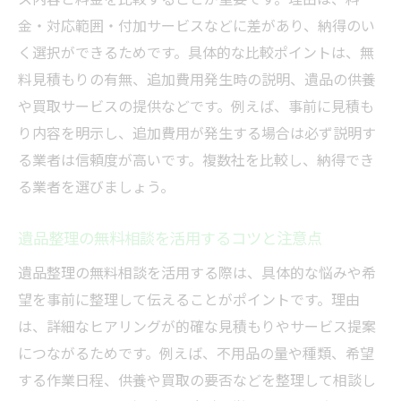
金・対応範囲・付加サービスなどに差があり、納得のい
悪質な不用品回収業者を見抜くための基準
く選択ができるためです。具体的な比較ポイントは、無
不用品回収でトラブルを避ける賢い対策法
料見積もりの有無、追加費用発生時の説明、遺品の供養
口コミで分かる危険な業者の共通点
や買取サービスの提供などです。例えば、事前に見積も
許可や実績で選ぶ安心の業者とは
り内容を明示し、追加費用が発生する場合は必ず説明す
不用品回収業者の危険性と安全な依頼先の
る業者は信頼度が高いです。複数社を比較し、納得でき
探し方
る業者を選びましょう。
適正な費用提示がある業者の特徴
遺品整理の無料相談を活用するコツと注意点
費用相場を把握して遺品整理の負担を減らす
遺品整理の費用相場を知るメリットとは
遺品整理の無料相談を活用する際は、具体的な悩みや希
福岡で不用品回収の相場を賢く調べる方法
望を事前に整理して伝えることがポイントです。理由
は、詳細なヒアリングが的確な見積もりやサービス提案
見積もり時に確認したい費用内訳のポイン
につながるためです。例えば、不用品の量や種類、希望
ト
する作業日程、供養や買取の要否などを整理して相談し
遺品整理の追加料金を防ぐチェックリスト