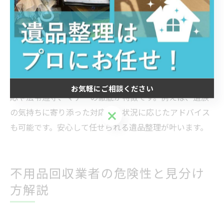
シー保護にも配慮。細やかな気遣いで誰もが安心して利
用可能です。
経験豊富なスタッフによる遺品整理の特徴
経験豊富なスタッフが担当することで、効率的かつトラ
ブルの少ない遺品整理が実現します。現場での柔軟な対
お気軽にご相談ください
応や法令遵守、マナーの徹底が特徴です。例えば、遺族
の気持ちに寄り添った対応や、状況に応じたアドバイス
お気軽にご相談ください
も可能です。安心して任せられる遺品整理が叶います。
不用品回収業者の危険性と見分け
方解説