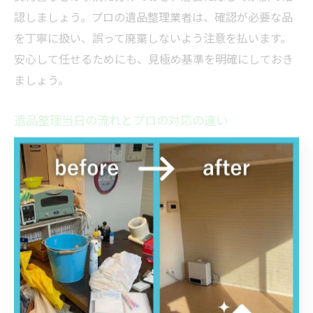
認しましょう。プロの遺品整理業者は、確認が必要な品
を丁寧に扱い、誤って廃棄しないよう注意を払います。
安心して任せるためにも、見極め基準を明確にしておき
ましょう。
遺品整理当日の流れとプロの対応の違い
遺品整理当日は、プロによる事前説明と作業工程の共有
から始まります。理由は、お客様が安心して任せられる
ようにするためです。具体的には、現場確認・作業内容
の説明・分別・搬出・清掃という流れで進行します。プ
ロ業者の場合、各工程でお客様の要望を丁寧にヒアリン
グし、臨機応変に対応します。リセットジャパンでは、
スピーディーかつ誠実な対応を心がけているため、安心
して作業を任せられます。