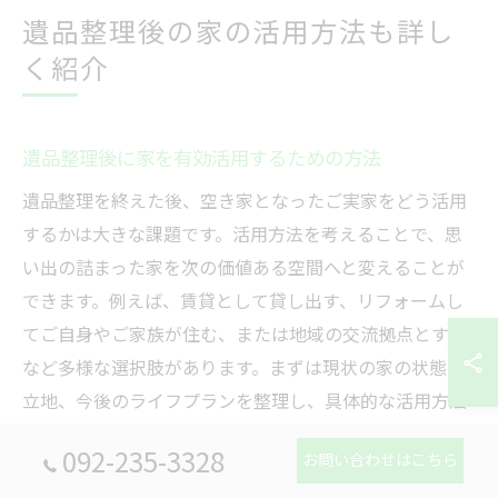
遺品整理後の家の活用方法も詳し
く紹介
遺品整理後に家を有効活用するための方法
遺品整理を終えた後、空き家となったご実家をどう活用
するかは大きな課題です。活用方法を考えることで、思
い出の詰まった家を次の価値ある空間へと変えることが
できます。例えば、賃貸として貸し出す、リフォームし
てご自身やご家族が住む、または地域の交流拠点とする
など多様な選択肢があります。まずは現状の家の状態や
立地、今後のライフプランを整理し、具体的な活用方法
を検討することが重要です。プロの遺品整理業者は家財
092-235-3328
お問い合わせはこちら
の整理だけでなく、活用方法に関するアドバイスも行っ