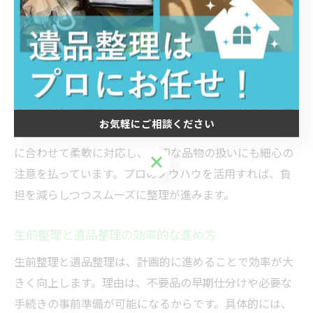
遺品整理のプロが実践する整理術を伝授
プロの遺品整理士が実践する整理術は、分別・仕分け・
搬出の徹底した手順管理です。理由は、効率よく整理を
進めるためです。代表的な方法は、残す・譲る・処分す
るの三分類を明確にし、作業ごとにチェックリストを用
お気軽にご相談ください
いることです。リセットジャパンでは、お客様のご要望
に合わせて柔軟に対応し、大切な品物の扱いにも細心の
お気軽にご相談ください
注意を払っています。プロのノウハウを活用すれば、負
担を減らしつつスムーズに整理が進みます。
生前整理と遺品整理の効率的な進め方
生前整理と遺品整理は、計画的に進めることで効率が大
きく向上します。理由は、不要品の早期仕分けや必要な
手続きの事前準備が可能になるからです。具体的には、