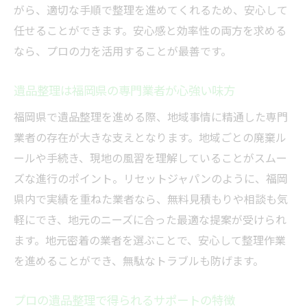
がら、適切な手順で整理を進めてくれるため、安心して
遺品整理をスムーズに進めるための準備法
任せることができます。安心感と効率性の両方を求める
プロの遺品整理で作業が早く終わるコツ
なら、プロの力を活用することが最善です。
遺品整理で大切なものを見極めるポイント
遺品整理は福岡県の専門業者が心強い味方
遺品整理当日の流れとプロの対応の違い
遺品整理のプロが実践する整理術を伝授
福岡県で遺品整理を進める際、地域事情に精通した専門
業者の存在が大きな支えとなります。地域ごとの廃棄ル
生前整理と遺品整理の効率的な進め方
ールや手続き、現地の風習を理解していることがスムー
精神的負担を減らす遺品整理のコツとは
ズな進行のポイント。リセットジャパンのように、福岡
遺品整理で感じる精神的負担の軽減方法
県内で実績を重ねた業者なら、無料見積もりや相談も気
プロの遺品整理が心のケアにもつながる理
軽にでき、地元のニーズに合った最適な提案が受けられ
由
ます。地元密着の業者を選ぶことで、安心して整理作業
遺品整理を無理なく進めるための工夫
を進めることができ、無駄なトラブルも防げます。
遺品整理時のサポート体制と安心ポイント
心の負担を減らす遺品整理サービスの活用
プロの遺品整理で得られるサポートの特徴