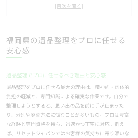
プロの遺品整理で得られるサポートの特徴
遺品整理プロ選びで失敗しないための注意
点
丁寧な遺品整理サービスがもたらす安心
福岡県の遺品整理をプロに任せる
遺品整理で寄り添うプロの対応事例を紹介
安心感
遺品整理の費用目安やポイント徹底解説
遺品整理の費用目安と見積もりのポイント
遺品整理でプロに任せるべき理由と安心感
遺品整理で知っておきたい料金体系の特徴
費用を抑える遺品整理の賢い依頼方法とは
遺品整理をプロに任せる最大の理由は、精神的・肉体的
負担の軽減と、専門知識による確実な作業です。自分で
遺品整理の無料見積もり活用術を解説
整理しようとすると、思い出の品を前に手が止まった
遺品整理費用で気をつける追加料金の注意
り、分別や廃棄方法に悩むことが多いもの。プロは豊富
点
な経験と専門資格を持ち、迅速かつ丁寧に対応。例え
福岡県で遺品整理費用が変動する理由
ば、リセットジャパンではお客様の気持ちに寄り添いな
プロが教える遺品整理のスムーズな進め方