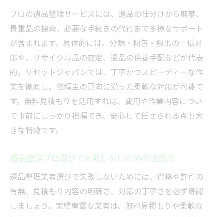
法
プロの遺品整理サービスには、遺品の仕分けから廃棄、
遺品整理を安心して任せるための心構え
貴重品の捜索、必要な手続きの代行まで多様なサポート
無料見積もりで納得できる遺品整理選び
が含まれます。具体的には、分類・梱包・搬出の一括対
応や、リサイクル品の査定、遺品の供養手配などが代表
遺品整理の無料見積もりを賢く活用する方
的。リセットジャパンでは、丁寧かつスピーディーな作
法
業を徹底し、依頼主の意向に沿った柔軟な対応が可能で
見積もり比較で失敗しない遺品整理業者選
す。無料見積もりを活用すれば、費用や作業内容につい
び
て事前にしっかり把握でき、安心して任せられる点も大
遺品整理の見積もり時に確認すべきポイン
きな特徴です。
ト
納得できる遺品整理へ無料見積もりの活用
遺品整理プロ選びで失敗しないための注意点
術
遺品整理業者選びで失敗しないためには、資格や許可の
遺品整理プロの見積もりで安心感を得るコ
有無、見積もり内容の明確さ、対応の丁寧さを必ず確認
ツ
しましょう。実績豊富な業者は、無料見積もりや柔軟な
無料見積もりで分かる遺品整理費用の目安