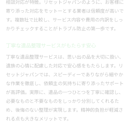
相談対応が特徴。リセットジャパンのように、お客様に
遺品整理士資格がある業者が選ばれる理由
寄り添った対応をモットーとする業者は信頼度が高いで
遺品整理士資格が信頼の証となる理由
す。複数社で比較し、サービス内容や費用の内訳をしっ
資格保有の遺品整理業者に依頼する安心感
かりチェックすることがトラブル防止の第一歩です。
遺品整理士の知識と経験が生きるサービス
丁寧な遺品整理サービスがもたらす安心
遺品整理士資格で安全性を確保するポイン
ト
丁寧な遺品整理サービスは、思い出の品を大切に扱い、
遺族の心情に配慮した対応で安心感をもたらします。リ
遺品整理で資格業者ができる対応の違い
セットジャパンでは、スピーディーでありながら細やか
福岡県で遺品整理士資格が重視される背景
な作業を徹底し、依頼主の気持ちに寄り添ったサポート
遺品整理後の家の活用方法も詳しく紹介
が高評価。実際に、遺品の一つひとつを丁寧に確認し、
遺品整理後に家を有効活用するための方法
必要なものと不要なものをしっかり分別してくれるた
遺品整理で家の売却や活用方法を検討する
め、後悔のない整理が実現します。精神的負担が軽減さ
遺品整理後の家を賢く売却するポイント
れる点も大きなメリットです。
遺品整理後の家をリフォームして活用する