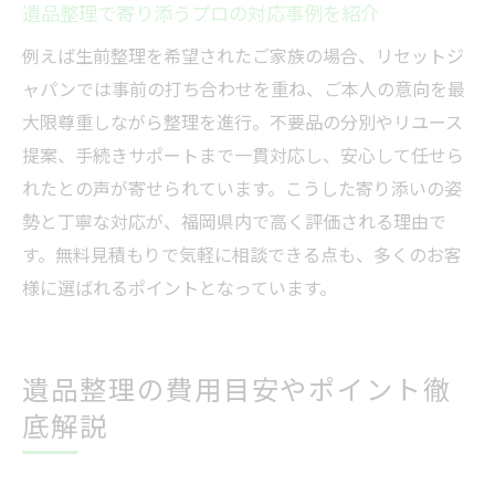
遺品整理で寄り添うプロの対応事例を紹介
遺品整理後の家の相続や管理の進め方
プロに相談できる遺品整理後の家活用例
例えば生前整理を希望されたご家族の場合、リセットジ
ャパンでは事前の打ち合わせを重ね、ご本人の意向を最
福岡県で信頼できる遺品整理サービスの魅力
大限尊重しながら整理を進行。不要品の分別やリユース
福岡県の遺品整理サービスの強みと特徴
提案、手続きサポートまで一貫対応し、安心して任せら
丁寧な遺品整理で選ばれる業者の魅力
れたとの声が寄せられています。こうした寄り添いの姿
遺品整理で迅速対応できるプロのサービス
勢と丁寧な対応が、福岡県内で高く評価される理由で
福岡県で信頼される遺品整理業者の選び方
す。無料見積もりで気軽に相談できる点も、多くのお客
遺品整理の口コミや評判から分かる安心感
様に選ばれるポイントとなっています。
無料相談できる遺品整理サービスのメリッ
ト
遺品整理の費用目安やポイント徹
底解説